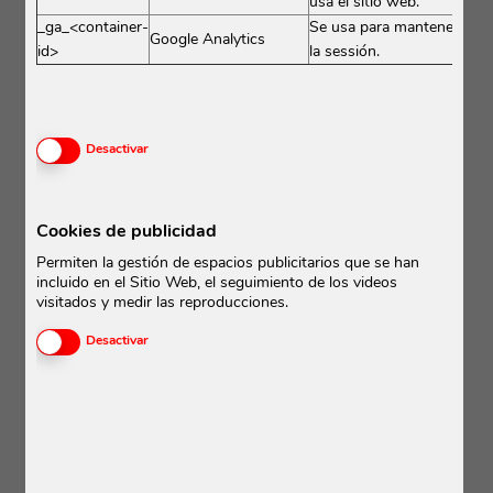
usa el sitio web.
_ga_<container-
Se usa para mantener el e
Google Analytics
id>
la sessión.
Activar o desactivar las cookies
Desactivar
Cookies de publicidad
Permiten la gestión de espacios publicitarios que se han
incluido en el Sitio Web, el seguimiento de los videos
visitados y medir las reproducciones.
Ornellaia Masseto
Activar o desactivar las cookies
Desactivar
100%
Tenuta dell'Ornellaia