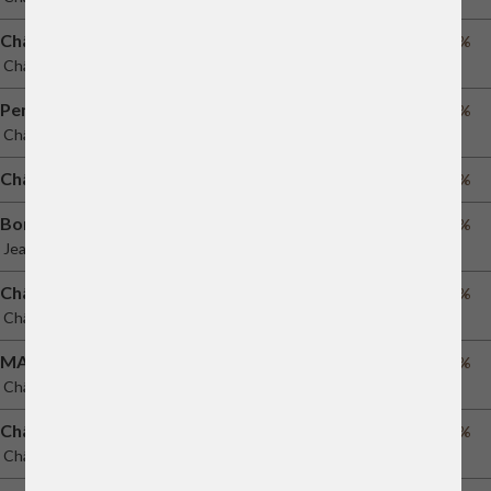
Château Angélus
60%
Château Angélus
Pensées de Lafleur
54%
Château Lafleur
Château Côte de Baleau
70%
Bordeaux
75%
Jean-Pierre Moueix
Château Berliquet
61%
Château Berliquet
MARGAUX DE CH. MARGAUX 2015
42%
Château Margaux
Château Mazeyres
66%
Château Mazeyres