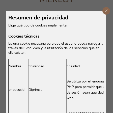
Cerr
Resumen de privacidad
Elige qué tipo de cookies implementar:
Cookies técnicas
Es una cookie necesaria para que el usuario pueda navegar a
través del Sitio Web y la utilización de los servicios que en
ella existen.
Nombre
titularidad
finalidad
Se utiliza por el lenguaje enc
PHP para permitir que las var
phpsessid
Diprimsa
ORIGEN: Francia
de sesión sean guardadas en e
OFRECE: cuerpo y sofisticación
web.
USO: Vinos de guarda y mezclas
PECULIARIDAD: Fácil de trabajar, cierta facilidad de
adaptación.