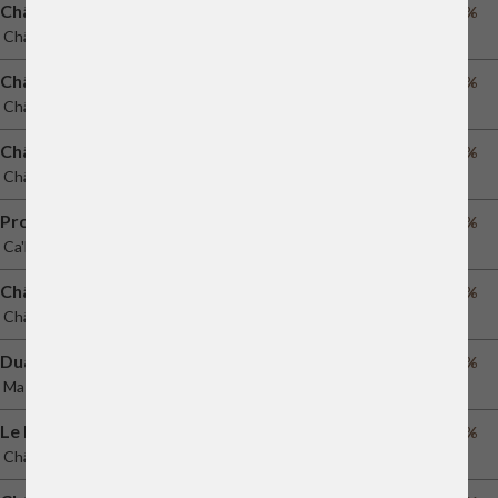
Château de Pez
46%
Château de Pez
Château Cheval Blanc
58%
Château Cheval Blanc
Château Lascombes
45%
Château Lascombes
Promis
55%
Ca'Marcanda
Château Lascombes
45%
Château Lascombes
Duaia
60%
Mas Martinet
Le Petit Cheval
53%
Château Cheval Blanc