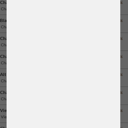
Château Palmer Historical XIX Century Wine
45%
Château Palmer
Blason de L'Evangile
75%
Château L'Évangile
Château Canon
70%
Château Canon
Château Paloumey
40%
Château Paloumey
Alter Ego de Palmer
51%
Château Palmer
Château La Mission Haut-Brion
53%
Château La Mission Haut-Brion
Vieux Château Certan
78%
Vieux Château Certan