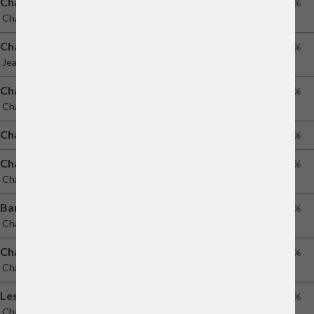
Château Palmer
43%
Château Palmer
Château Peymouton
70%
Jean-Pierre Moueix
Château Martinon
75%
Château Martinon
Château Fonplégade
60%
Château Haut-Brion
48%
Château Haut-Brion
Baron de Brane
45%
Château Brane-Cantenac
Château Rocheyron
70%
Château Rocheyron
Les Griffons de Pichon Baron
41%
Château Pichon Baron