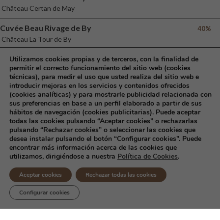
Château Certan de May
Cuvée Beau Rivage de By
40%
Château La Tour de By
Château la Mondotte
Utilizamos cookies propias y de terceros, con la finalidad de
75%
permitir el correcto funcionamiento del sitio web (cookies
Château la Mondotte
técnicas), para medir el uso que usted realiza del sitio web e
introducir mejoras en los servicios y contenidos ofrecidos
(cookies analíticas) y para mostrarle publicidad relacionada con
sus preferencias en base a un perfil elaborado a partir de sus
hábitos de navegación (cookies publicitarias). Puede aceptar
todas las cookies pulsando “Aceptar cookies” o rechazarlas
pulsando “Rechazar cookies” o seleccionar las cookies que
desea instalar pulsando el botón “Configurar cookies”. Puede
encontrar más información acerca de las cookies que
utilizamos, dirigiéndose a nuestra
Política de Cookies
.
Aceptar cookies
Rechazar todas las cookies
Configurar cookies
@2016 Todos los derechos reservados. Distribuidora de Primeras