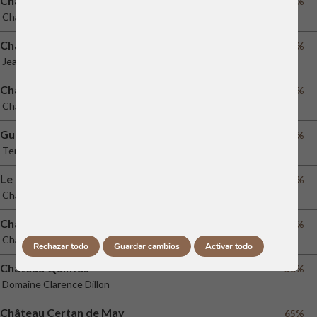
Château Pavie
65%
Château Pavie
Château Chantalouette
70%
Jean-Pierre Moueix
Château Phelan Segur
42%
Château Phélan Ségur
Guidalberto
40%
Tenuta San Guido
Le Pauillac de Château Latour
45%
Château Latour
Château Beychevelle
49%
Château Beychevelle
Rechazar todo
Guardar cambios
Activar todo
Château Quintus
58%
Domaine Clarence Dillon
Château Certan de May
65%