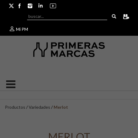
Mi PM
Productos
/
Variedades
/
Merlot
MERLOT