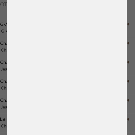
OTROS VINOS CON MERLOT
G-Acte
55%
G-Acte
Château Phelan Segur
42%
Château Phélan Ségur
Château Hosanna
70%
Jean-Pierre Moueix
Château Ausone
40%
Château Ausone
Château Barrail du Blanc
70%
Jean-Pierre Moueix
Le Clarence de Haut-Brion
72%
Château La Mission Haut-Brion