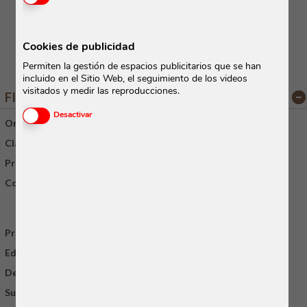
Ver etiqueta
Cookies de publicidad
Permiten la gestión de espacios publicitarios que se han
incluido en el Sitio Web, el seguimiento de los videos
visitados y medir las reproducciones.
FICHA TÉCNICA
Activar o desactivar las cookies
Desactivar
Origen:
Francia
/
Bordeaux
/
Saint-Emilion
Clasificación:
Premier Grand Cru Classé
Presentación:
75 cl.
Composición varietal:
·
Merlot
90%
·
Cabernet Franc
10%
Producción:
30.000 botellas
Edad del viñedo:
30 años
Densidad de la plantación:
7.000 cepas/ha
Superficie del viñedo:
11 ha