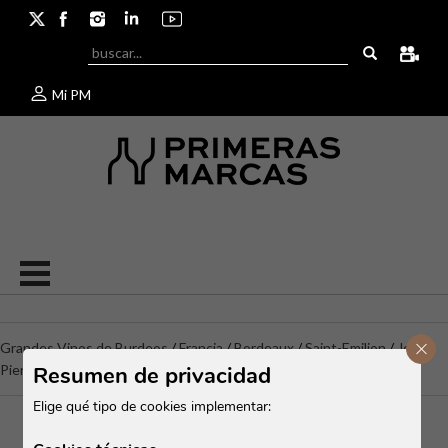
Mi PM
Cerr
Grandes Vinos de Burdeos
/
Francia
/
Bordeaux
/
Saint-Emilion
/
Jean-
Pierre Moueix
/
Château Magdelaine
Resumen de privacidad
Elige qué tipo de cookies implementar: