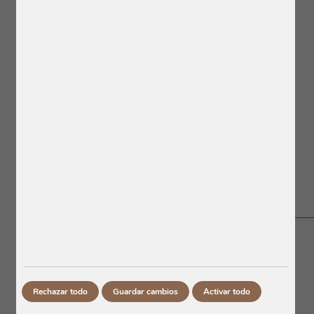
Château Lafleur-Gazin
Château La Grave Trigant de Boisset
Château Bourgneuf
Château Latour à Pomerol
Château Chantalouette
Château Pindefleurs
Jean-Pierre Moueix Bordeaux
Jean-Pierre Moueix Saint-Émilion
Espérance de Trotanoy
Annonce de Bélair-Monange
Château Peymouton
Tinto
Clos Saint-Martin
Rechazar todo
Guardar cambios
Activar todo