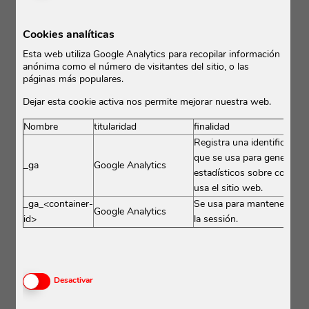
variaciones térmicas notables.
Cookies analíticas
Esta web utiliza Google Analytics para recopilar información
anónima como el número de visitantes del sitio, o las
páginas más populares.
Dejar esta cookie activa nos permite mejorar nuestra web.
Nombre
titularidad
finalidad
Registra una identificación
que se usa para generar d
_ga
Google Analytics
estadísticos sobre com el 
usa el sitio web.
_ga_<container-
Se usa para mantener el e
Google Analytics
id>
la sessión.
Activar o desactivar las cookies
Desactivar