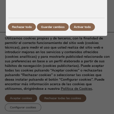
Rechazar todo
Guardar cambios
Activar todo
Utilizamos cookies propias y de terceros, con la finalidad de
permitir el correcto funcionamiento del sitio web (cookies
técnicas), para medir el uso que usted realiza del sitio web e
introducir mejoras en los servicios y contenidos ofrecidos
(cookies analíticas) y para mostrarle publicidad relacionada con
sus preferencias en base a un perfil elaborado a partir de sus
hábitos de navegación (cookies publicitarias). Puede aceptar
todas las cookies pulsando “Aceptar cookies” o rechazarlas
pulsando “Rechazar cookies” o seleccionar las cookies que
desea instalar pulsando el botón “Configurar cookies”. Puede
encontrar más información acerca de las cookies que
utilizamos, dirigiéndose a nuestra
Política de Cookies
.
@2016 Todos los derechos reservados. Distribuidora de Primeras
Marcas S.A.U.
Aviso Legal
Política de Privacidad
Política de
Aceptar cookies
Rechazar todas las cookies
cookies
Canal Ético
Insolity
Propuestas
Configurar cookies