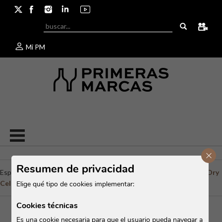
Mi PM
Cerr
Resumen de privacidad
Espirituosos
/
Francia
/
Armagnac
/
Dartigalongue - Bas Armagnac
/
Dry
Cellar Armagnac
Elige qué tipo de cookies implementar:
Cookies técnicas
Es una cookie necesaria para que el usuario pueda navegar a