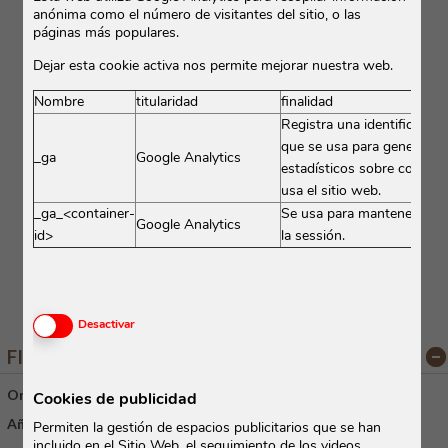
anónima como el número de visitantes del sitio, o las
páginas más populares.
Dejar esta cookie activa nos permite mejorar nuestra web.
Nombre
titularidad
finalidad
Registra una identificación
que se usa para generar d
_ga
Google Analytics
estadísticos sobre com el 
usa el sitio web.
_ga_<container-
Se usa para mantener el e
Google Analytics
id>
la sessión.
Activar o desactivar las cookies
Desactivar
FICHA TÉCNICA
Origen:
Francia
/
Bordeaux
Cookies de publicidad
Añada:
2023
Permiten la gestión de espacios publicitarios que se han
incluido en el Sitio Web, el seguimiento de los videos