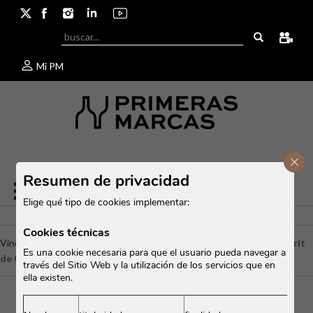
Mi PM
Cerr
Resumen de privacidad
Elige qué tipo de cookies implementar:
Cookies técnicas
Vinos del Mundo
/
Francia
/
Bordeaux
/
Domaine de Chevalier
/
L’Esprit
Es una cookie necesaria para que el usuario pueda navegar a
de Chevalier rouge 2023
través del Sitio Web y la utilización de los servicios que en
ella existen.