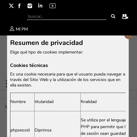
Mi PM
Cerr
Resumen de privacidad
Elige qué tipo de cookies implementar:
Cookies técnicas
Es una cookie necesaria para que el usuario pueda navegar a
través del Sitio Web y la utilización de los servicios que en
ella existen.
Nombre
titularidad
finalidad
Viognier d'Ardèche
/
etiq._Viognier-dArdèche.jpg
Se utiliza por el lenguaje enc
PHP para permitir que las var
phpsessid
Diprimsa
ETIQ._VIOGNIER-
de sesión sean guardadas en e