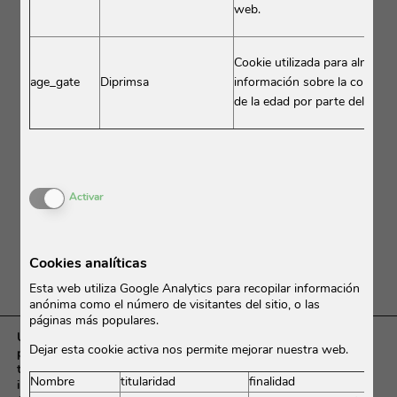
web.
DARDÈCHE.JPG
Cookie utilizada para almacen
age_gate
Diprimsa
información sobre la confirm
de la edad por parte del usua
Activar o desactivar las cookies
Activar
Cookies analíticas
Esta web utiliza Google Analytics para recopilar información
anónima como el número de visitantes del sitio, o las
páginas más populares.
Utilizamos cookies propias y de terceros, con la finalidad de
Dejar esta cookie activa nos permite mejorar nuestra web.
permitir el correcto funcionamiento del sitio web (cookies
técnicas), para medir el uso que usted realiza del sitio web e
Nombre
titularidad
finalidad
introducir mejoras en los servicios y contenidos ofrecidos