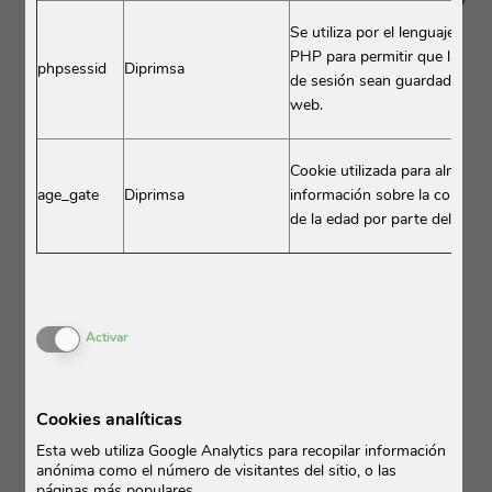
Se utiliza por el lenguaje enc
PHP para permitir que las var
phpsessid
Diprimsa
de sesión sean guardadas en e
web.
Cookie utilizada para almacen
age_gate
Diprimsa
información sobre la confirm
de la edad por parte del usua
Activar o desactivar las cookies
Activar
Cookies analíticas
Esta web utiliza Google Analytics para recopilar información
anónima como el número de visitantes del sitio, o las
páginas más populares.