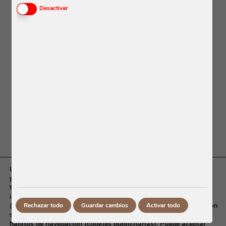
Activar o desactivar las cookies
Desactivar
Utilizamos cookies propias y de terceros, con la finalidad de
permitir el correcto funcionamiento del sitio web (cookies
técnicas), para medir el uso que usted realiza del sitio web e
introducir mejoras en los servicios y contenidos ofrecidos
(cookies analíticas) y para mostrarle publicidad relacionada con
Rechazar todo
Guardar cambios
Activar todo
sus preferencias en base a un perfil elaborado a partir de sus
hábitos de navegación (cookies publicitarias). Puede aceptar