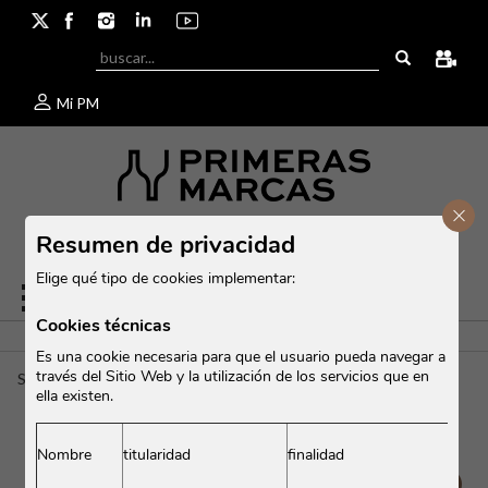
Mi PM
Cerr
Resumen de privacidad
Elige qué tipo de cookies implementar:
Cookies técnicas
Es una cookie necesaria para que el usuario pueda navegar a
través del Sitio Web y la utilización de los servicios que en
Sito Moresco
/
GAJA NV SITO MORESCO
ella existen.
Nombre
titularidad
finalidad
GAJA NV SITO MORESCO