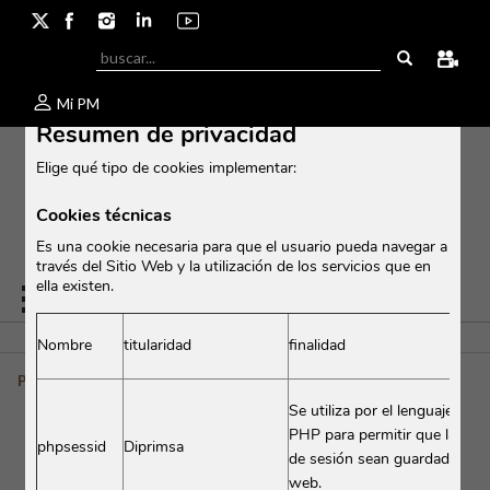
Cerr
Mi PM
Resumen de privacidad
Elige qué tipo de cookies implementar:
Cookies técnicas
Es una cookie necesaria para que el usuario pueda navegar a
través del Sitio Web y la utilización de los servicios que en
ella existen.
Nombre
titularidad
finalidad
Pesus
Se utiliza por el lenguaje enc
PHP para permitir que las var
phpsessid
Diprimsa
de sesión sean guardadas en e
PESUS
web.