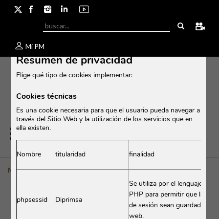
Cerr
Mi PM
Resumen de privacidad
Elige qué tipo de cookies implementar:
Cookies técnicas
Es una cookie necesaria para que el usuario pueda navegar a
través del Sitio Web y la utilización de los servicios que en
ella existen.
Nombre
titularidad
finalidad
Moulin-À-Vent
Se utiliza por el lenguaje enc
PHP para permitir que las var
phpsessid
Diprimsa
de sesión sean guardadas en e
MOULIN-À-VENT
web.