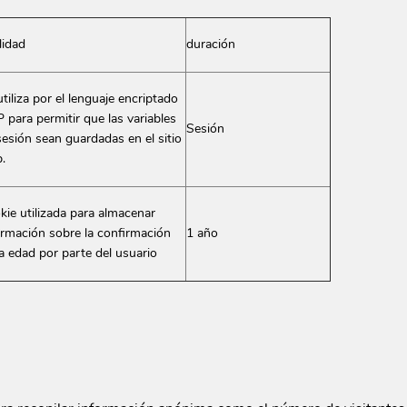
Bodegas del
Château Laribotte
lidad
duración
Palacio de
Clément
Fefiñanes
Dartigalongue
Clos Mogador
tiliza por el lenguaje encriptado
De Ladoucette
 para permitir que las variables
Convento San
Sesión
sesión sean guardadas en el sitio
Francisco
Delamain
da
.
Dominio de
Diamond Creek
Calogía
Disznókő
kie utilizada para almacenar
Dominio de la
Domaine de Bila-
ormación sobre la confirmación
1 año
Bienvenida
Haut
la edad por parte del usuario
VER TODAS