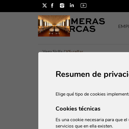
EMP
POR CATEGORIA
POR ORIGE
Vega Sicilia
/
VS-cellar
Accesorios
Alemania
Aceites y Vinagres
Argentina
Resumen de privac
Condimentos
Australia
Alimentarios
Australia - Vi
Elige qué tipo de cookies implement
Espirituosos
California
Espumosos
Cookies técnicas
Chile (Apalta 
Generosos y Especiales
Colchagua)
Es una cookie necesaria para que el 
Grandes Vinos de
China
servicios que en ella existen.