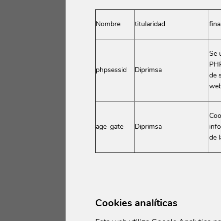
Burdeos
España
Sidra
Francia
Nombre
titularidad
fina
Vinos
Hungría
Vinos del Mundo
Italia
Se u
PHP
México
phpsessid
Diprimsa
de 
Nueva Zelan
web
Portugal
Coo
Reino Unido
age_gate
Diprimsa
inf
Santa Lucía
de 
Sudáfrica
Suiza
Cookies analíticas